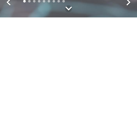
Das Ergebnis zählt. Von Beginn
an.
„Architekt sein bedeutet für mich, aus Ideen Wirklichkeit zu
schaffen. Wir von Beyss Architekten finden Lösungen für
individuelle Ansprüche und begleiten die Entstehung von
Objekten vom Entwurf bis zur Fertigstellung. Die Realisierung
eines Gedankens ist es, was mich auch nach vielen Jahren
an meiner Arbeit fasziniert.
Als Architekturbüro ist es unser Anspruch, die perfekte
Balance zwischen pragmatischen Ansätzen, regulatorischen
Vorgaben und überzeugenden Designs zu finden. Dabei
verlieren wir den Kundenwunsch niemals aus den Augen. Für