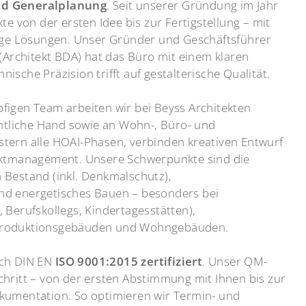
nd Generalplanung
. Seit unserer Gründung im Jahr
te von der ersten Idee bis zur Fertigstellung – mit
bige Lösungen. Unser Gründer und Geschäftsführer
 (Architekt BDA) hat das Büro mit einem klaren
sche Präzision trifft auf gestalterische Qualität.
figen Team arbeiten wir bei Beyss Architekten
entliche Hand sowie an Wohn-, Büro- und
tern alle HOAI-Phasen, verbinden kreativen Entwurf
ektmanagement. Unsere Schwerpunkte sind die
 Bestand (inkl. Denkmalschutz),
nd energetisches Bauen – besonders bei
 Berufskollegs, Kindertagesstätten),
Produktionsgebäuden und Wohngebäuden.
ach DIN EN
ISO 9001:2015 zertifiziert
. Unser QM-
hritt – von der ersten Abstimmung mit Ihnen bis zur
kumentation. So optimieren wir Termin- und