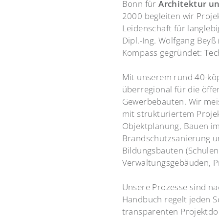
Bonn für
Architektur u
2000 begleiten wir Projek
Leidenschaft für langle
Dipl.-Ing. Wolfgang Beyß
Kompass gegründet: Techni
Mit unserem rund 40-köp
überregional für die öff
Gewerbebauten. Wir meis
mit strukturiertem Proj
Objektplanung, Bauen im
Brandschutzsanierung u
Bildungsbauten (Schulen,
Verwaltungsgebäuden, 
Unsere Prozesse sind n
Handbuch regelt jeden Sc
transparenten Projektdo