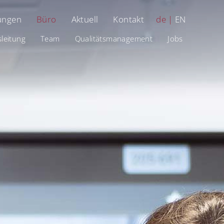
ungen
Büro
Aktuell
Kontakt
de
EN
leitung
Team
Qualitätsmanagement
Jobs