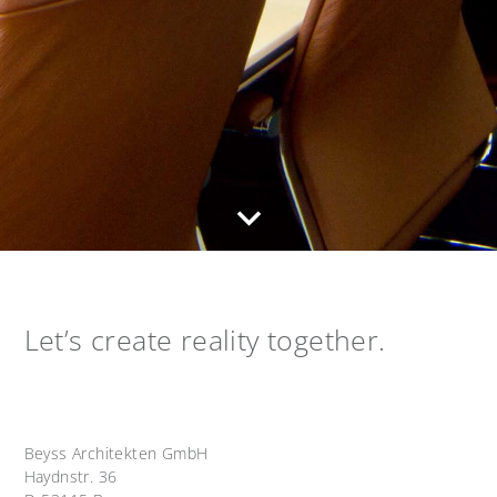
Let’s create reality together.
Beyss Architekten GmbH
Haydnstr. 36