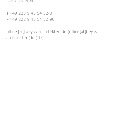
D-53115 Bonn
T +49 228 9 45 54 52-0
F +49 228 9 45 54 52-90
office
[at]
beyss-architekten.de
(office[at]beyss-
architekten[dot]de)