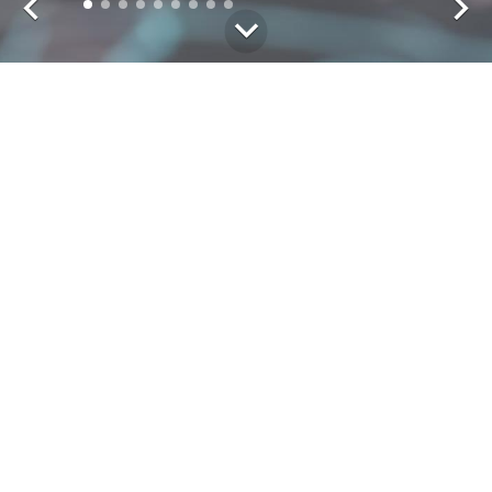
Das Ergebnis zählt. Von Beginn
an.
„Architekt sein bedeutet für mich, aus Ideen Wirklichkeit zu
schaffen. Wir von Beyss Architekten finden Lösungen für
individuelle Ansprüche und begleiten die Entstehung von
Objekten vom Entwurf bis zur Fertigstellung. Die Realisierung
eines Gedankens ist es, was mich auch nach vielen Jahren
an meiner Arbeit fasziniert.
Als Architekturbüro ist es unser Anspruch, die perfekte
Balance zwischen pragmatischen Ansätzen, regulatorischen
Vorgaben und überzeugenden Designs zu finden. Dabei
verlieren wir den Kundenwunsch niemals aus den Augen. Für