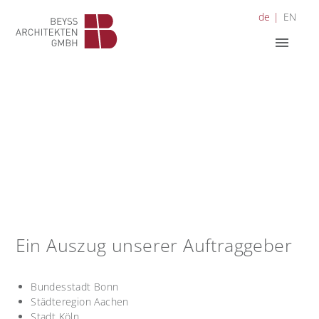
D
de
EN
i
r
menu
e
k
t
z
u
m
I
n
h
a
l
t
Ein Auszug unserer Auftraggeber
Bundesstadt Bonn
Städteregion Aachen
Stadt Köln