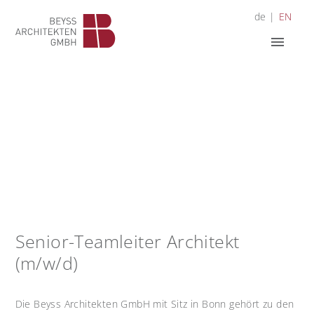
S
de
EN
k
i
menu
p
t
o
m
a
i
n
c
o
n
t
e
n
Senior-Teamleiter Architekt
t
(m/w/d)
Die Beyss Architekten GmbH mit Sitz in Bonn gehört zu den