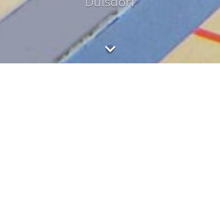
Duisdorf
Das Projekt
Im Süd-Westen von Duisdorf befindet sich die im Jahr 1958
errichtete Sport- und Mehrzweckhalle 'Schmitthalle'. Die
Halle ist ein zentraler Treffpunkt im Stadtteil um Sport zu
treiben und Feste zu feiern.