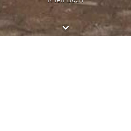
Das Projekt
Die Stadt Rheinbach plant auf dem Gelände des städtischen
Gymnasiums eine Übermittagsbetreuung zu errichten. Die
Schule verfügt bisher lediglich über eine Cafeteria mit
Pausenverkauf.