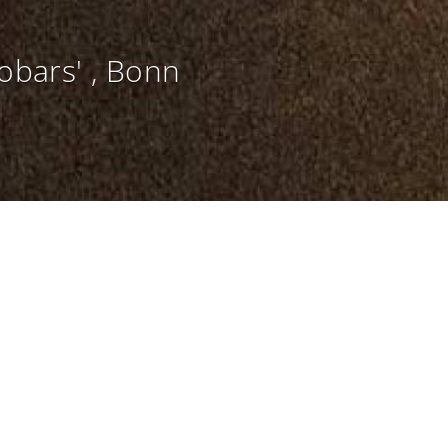
sobars'
, Bonn
osophie der KfW sind Teeküchen wichtige
te für den Informationsaustausch der Mitarbeiter.
ine zeitgemäße Gestaltung zu entsprechen, werden
n modernisiert und in Espressobars umgebaut.
e in die Jahre gekommenen Sanitärräume