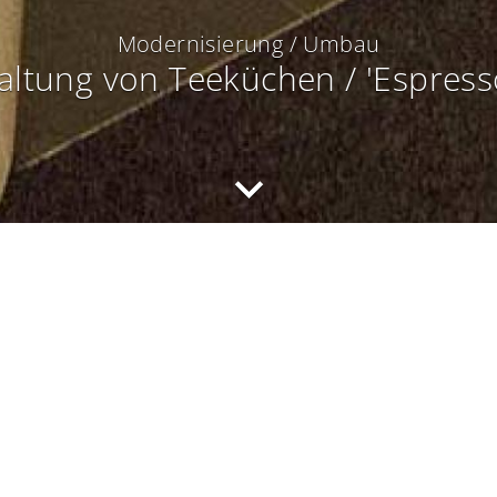
Modernisierung / Umbau
ltung von Teeküchen / 'Espres
Das Projekt
In der Unternehmensphil
Kommunikationstreffpunk
Um den Ansprüchen an e
die bisherigen Teeküche
Entsprechend werden di